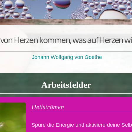
 von Herzen kommen, was auf Herzen wirk
Johann Wolfgang von Goethe
Arbeitsfelder
Heilströmen
Spüre die Energie und aktiviere deine Selb