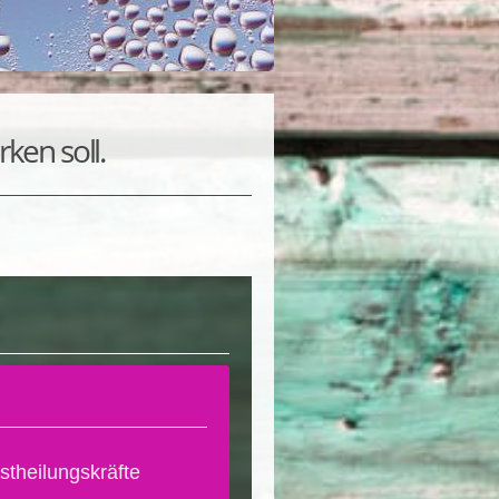
en soll.
stheilungskräfte